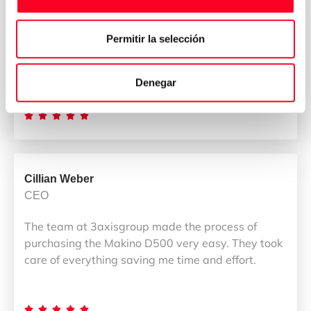
我公司拥有一支专业而称职的团队。 我们的团队使
DMU 80加工中心的出口过程和CCIC的管理变得简单
Permitir la selección
而令人满意。 此外，团队进行了完美的协调，以保证
购买过程！ 毋庸置疑，我们是您最可靠的合作伙伴。
Denegar





Cillian Weber
CEO
The team at 3axisgroup made the process of
purchasing the Makino D500 very easy. They took
care of everything saving me time and effort.




