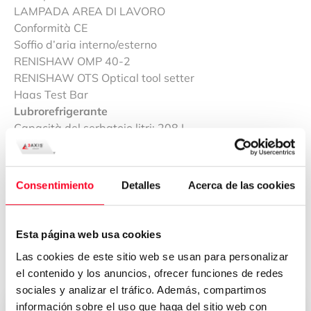
LAMPADA AREA DI LAVORO
Conformità CE
Soffio d’aria interno/esterno
RENISHAW OMP 40-2
RENISHAW OTS Optical tool setter
Haas Test Bar
Lubrorefrigerante
Capacità del serbatoio litri: 208 L
Tempo in lavoro
Alimentato: 10.781
Operating Time: 1.853
Consentimiento
Detalles
Acerca de las cookies
Dimensioni principali della macchina / peso
Lunghezza mm: 4.270
Larghezza mm: 2.350
Esta página web usa cookies
Altezza mm: 2.800
Las cookies de este sitio web se usan para personalizar
Peso kg: 7.000
el contenido y los anuncios, ofrecer funciones de redes
sociales y analizar el tráfico. Además, compartimos
información sobre el uso que haga del sitio web con