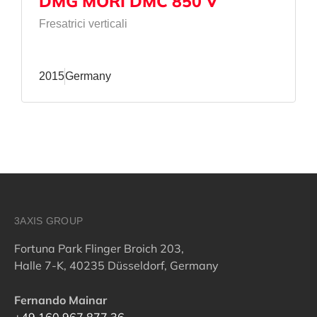
DMG MORI DMC 850 V
Fresatrici verticali
2015
Germany
3AXIS GROUP
Fortuna Park Flinger Broich 203,
Halle 7-K, 40235 Düsseldorf, Germany
Fernando Mainar
+49 160 967 877 36