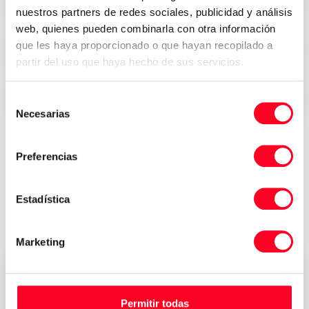
Prezzi interessanti
nuestros partners de redes sociales, publicidad y análisis
web, quienes pueden combinarla con otra información
que les haya proporcionado o que hayan recopilado a
Sicurezza, fiducia e trasparenza
partir del uso que haya hecho de sus servicios.
Consegna immediata in tutto il mondo
Selección
Necesarias
de
consentimiento
Preferencias
Recensioni di chi ha acquistato la
propria macchina presso 3Axis
Estadística
Group
Marketing
董雁冰
CEO
Permitir todas