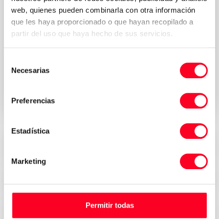
web, quienes pueden combinarla con otra información
que les haya proporcionado o que hayan recopilado a
partir del uso que haya hecho de sus servicios.
Política de
Acepto los términos y condiciones de la
Selección
privacidad
*
Necesarias
de
consentimiento
Solicitar presupuesto
Preferencias
Estadística
Precios atractivos
Marketing
Seguridad, confianza y transparencia
Permitir todas
Entrega inmediata en todo el mundo