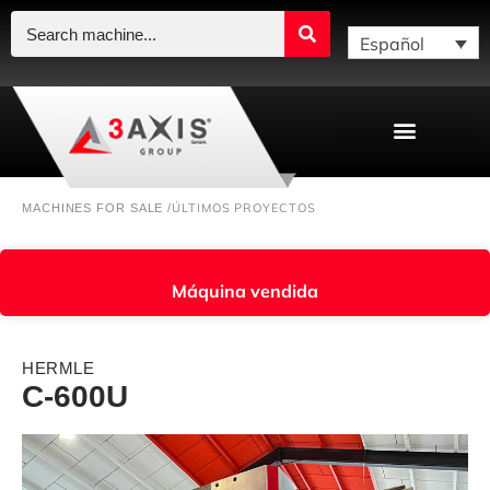
Español
ÚLTIMOS PROYECTOS
MACHINES FOR SALE /
Máquina vendida
HERMLE
C-600U