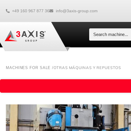
+49 160 967 877 36
info@3axis-group.com
OTRAS MÁQUINAS Y REPUESTOS
MACHINES FOR SALE /