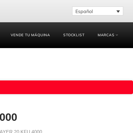
Español
VENDE TU MÁQUINA
STOCKLIST
MARCAS
000
– ZAYER 20 KFU 4000