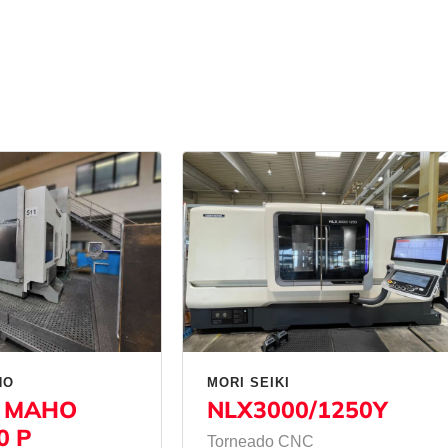
HO
MORI SEIKI
 MAHO
NLX3000/1250Y
0 P
Torneado CNC