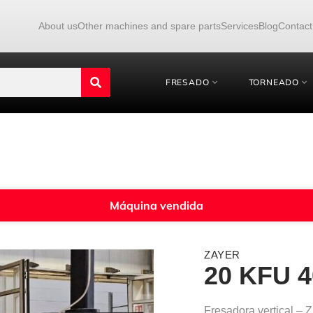
About us
Other machines and spare parts
Services
Blog
Contact
FRESADO
TORNEADO
Máquina vendida
ZAYER
20 KFU 4
Fresadora vertical 