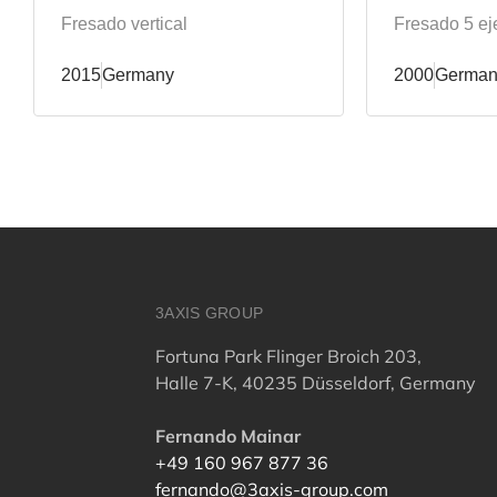
Fresado vertical
Fresado 5 ej
2015
Germany
2000
German
3AXIS GROUP
Fortuna Park Flinger Broich 203,
Halle 7-K, 40235 Düsseldorf, Germany
Fernando Mainar
+49 160 967 877 36
fernando@3axis-group.com