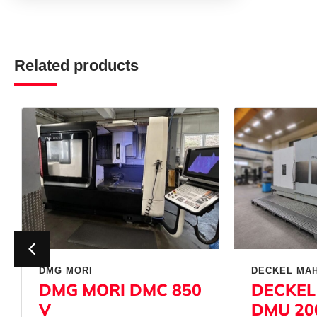
Related products
DMG MORI
DECKEL MA
DMG MORI DMC 850
DECKEL
V
DMU 20