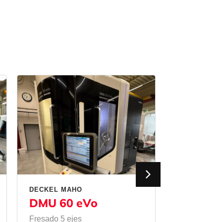
DECKEL MAHO
MATEC
DMU 60 eVo
50 HVU
Fresado 5 ejes
Fresado
/
Fr