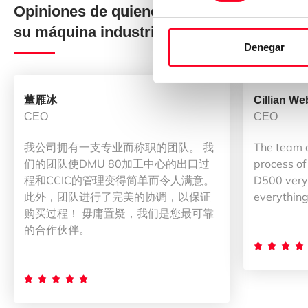
Opiniones de quienes han comprado
su máquina industrial en 3Axis Group
Denegar
董雁冰
Cillian We
CEO
CEO
我公司拥有一支专业而称职的团队。 我
The team 
们的团队使DMU 80加工中心的出口过
process of
程和CCIC的管理变得简单而令人满意。
D500 very 
此外，团队进行了完美的协调，以保证
everything
购买过程！ 毋庸置疑，我们是您最可靠
的合作伙伴。








