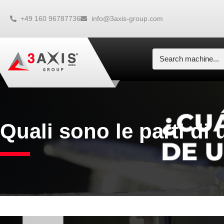
+49 160 96787736
info@3axis-group.com
Quali sono le parti di