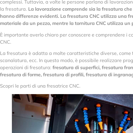
complessi. Tuttavia, a volte le persone parlano di lavorazi
la fresatura.
La lavorazione comprende sia la fresatura che 
hanno differenze evidenti. La fresatura CNC utilizza una f
materiale da un pezzo, mentre la tornitura CNC utilizza un 
È importante averlo chiaro per conoscere e comprendere i co
CNC.
La fresatura è adatta a molte caratteristiche diverse, come 
scanalatura, ecc. In questo modo, è possibile realizzare pro
operazioni di fresatura:
fresatura di superfici, fresatura fro
fresatura di forme, fresatura di profili, fresatura di ingranag
Scopri le parti di una fresatrice CNC.