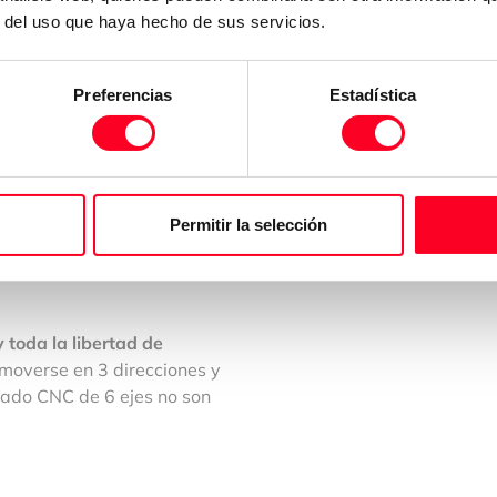
ere.
Ma chiaramente vediamo
r del uso que haya hecho de sus servicios.
 può muoversi in 2 direzioni: X e
Preferencias
Estadística
ispetto all’utensile da taglio
zo asse, l’asse Z, che permette
a, ma si aggiunge un altro:
Permitir la selección
nto di rotazione attorno
 toda la libertad de
overse en 3 direcciones y
esado CNC de 6 ejes no son