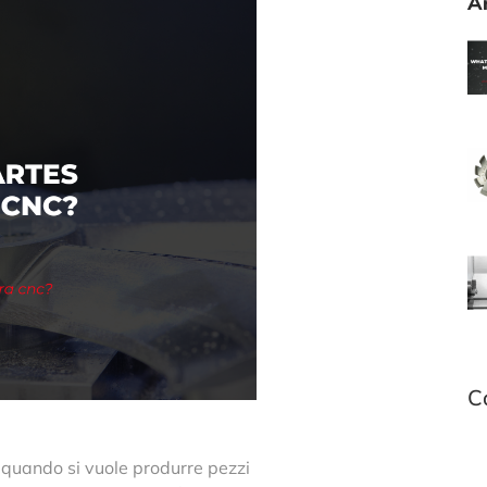
Ar
C
 quando si vuole produrre pezzi