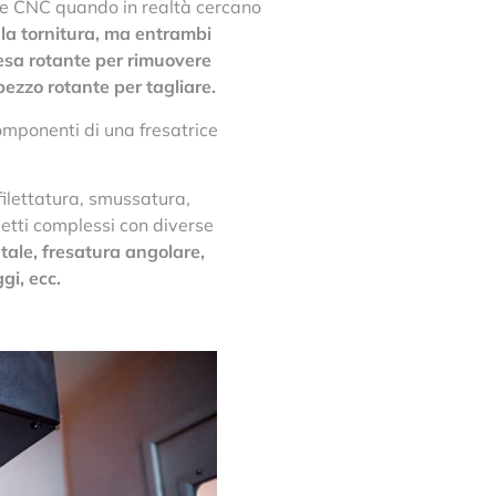
one CNC quando in realtà cercano
la tornitura, ma entrambi
resa rotante per rimuovere
pezzo rotante per tagliare.
mponenti di una fresatrice
filettatura, smussatura,
getti complessi con diverse
ntale, fresatura angolare,
gi, ecc.