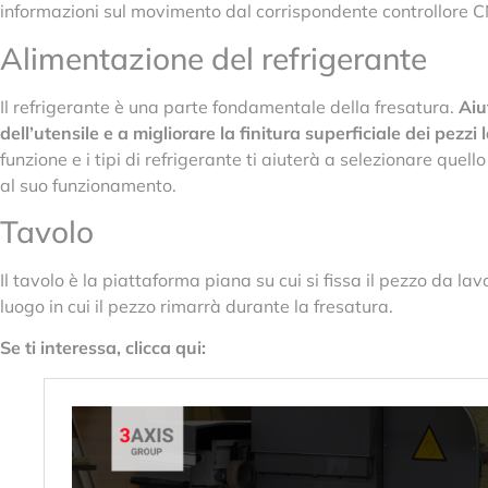
informazioni sul movimento dal corrispondente controllore 
Alimentazione del refrigerante
Il refrigerante è una parte fondamentale della fresatura.
Aiu
dell’utensile e a migliorare la finitura superficiale dei pezzi 
funzione e i tipi di refrigerante ti aiuterà a selezionare quel
al suo funzionamento.
Tavolo
Il tavolo è la piattaforma piana su cui si fissa il pezzo da la
luogo in cui il pezzo rimarrà durante la fresatura.
Se ti interessa, clicca qui: