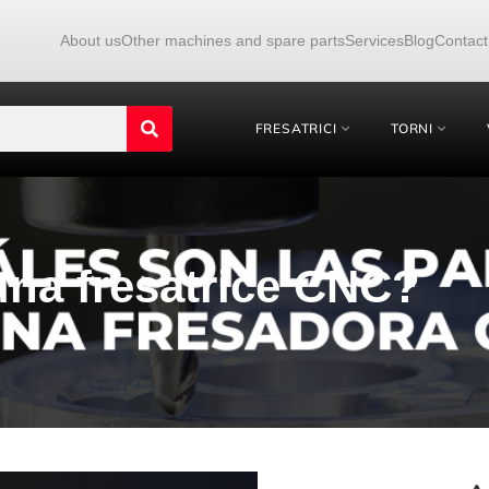
About us
Other machines and spare parts
Services
Blog
Contact
FRESATRICI
TORNI
 una fresatrice CNC?