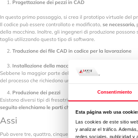
Progettazione dei pezzi in CAD
In questo primo passaggio, si crea il prototipo virtuale del 
Il codice può essere controllato e modificato,
se necessario,
p
della macchina. Inoltre, gli ingegneri di produzione possono 
taglio utilizzando questo tipo di software.
Traduzione dei file CAD in codice per la lavorazione
Installazione della macchina
Sebbene la maggior parte del processo sia automatica, in qu
del processo che richiedono un
operatore qualificato.
Produzione dei pezzi
Consentimiento
Esistono diversi tipi di fresatrici con funzioni varie basate 
seguito elenchiamo le parti che si trovano comunemente in
Esta página web usa cookie
Assi
Las cookies de este sitio we
y analizar el tráfico. Ademá
Può avere tre, quattro, cinque o anche sei assi, a seconda del
redes sociales, publicidad y