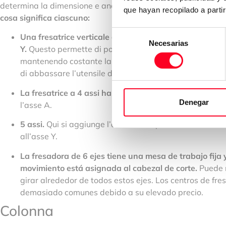
determina la dimensione e anche la funzione che deve svolg
que hayan recopilado a parti
cosa significa ciascuno:
Selección
Una fresatrice verticale a 3 assi significa che il tavolo
Necesarias
de
Y.
Questo permette di posizionare il pezzo da lavorare r
consentimiento
mantenendo costante la distanza. Poi si aggiunge il ter
di abbassare l’utensile da taglio.
La fresatrice a 4 assi ha i 3
assi descritti in precedenz
Denegar
l’asse A.
5 assi.
Qui si aggiunge l’asse B, che permette il movime
all’asse Y.
La fresadora de 6 ejes tiene una mesa de trabajo fija y
movimiento está asignada al cabezal de corte.
Puede m
girar alrededor de todos estos ejes. Los centros de fr
demasiado comunes debido a su elevado precio.
Colonna