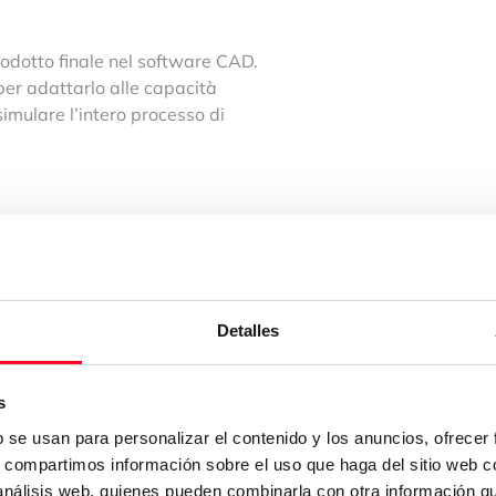
prodotto finale nel software CAD.
er adattarlo alle capacità
simulare l’intero processo di
esta fase ci sono molti aspetti
Detalles
su determinati componenti.
Di
 una fresatrice CNC:
s
b se usan para personalizar el contenido y los anuncios, ofrecer
s, compartimos información sobre el uso que haga del sitio web 
 tipo di macchina. In realtà,
 análisis web, quienes pueden combinarla con otra información q