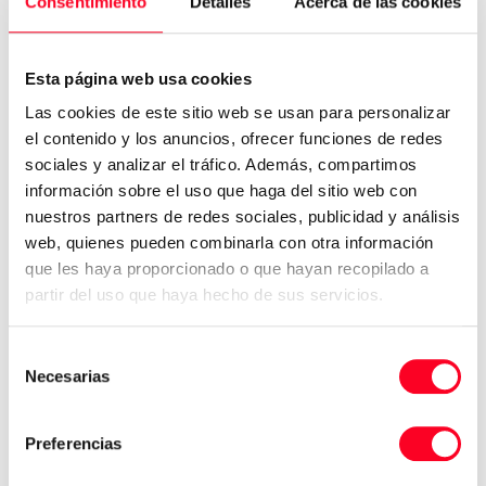
Consentimiento
Detalles
Acerca de las cookies
il processo.Per questo motivo, nelle officine
metallurgiche è fondamentale disporre di una gamma di
strumenti e attrezzature per modellare, tagliare,
Esta página web usa cookies
lavorare e dare forma ai pezzi.
Las cookies de este sitio web se usan para personalizar
PER SAPERNE DI PIÙ
el contenido y los anuncios, ofrecer funciones de redes
sociales y analizar el tráfico. Además, compartimos
información sobre el uso que haga del sitio web con
nuestros partners de redes sociales, publicidad y análisis
web, quienes pueden combinarla con otra información
que les haya proporcionado o que hayan recopilado a
partir del uso que haya hecho de sus servicios.
Selección
Necesarias
de
consentimiento
Preferencias