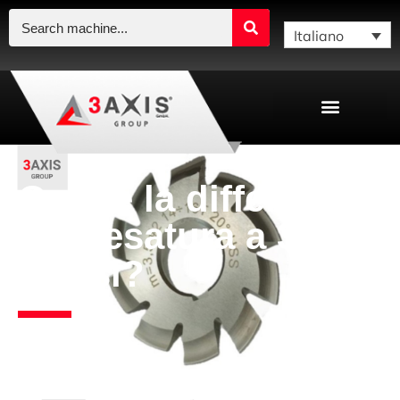
Italiano
Qual è la differenza
tra fresatura a 3, 4 e
5 assi?