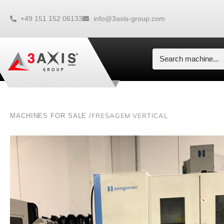
+49 151 152 06133
info@3axis-group.com
FRESAGEM VERTICAL
MACHINES FOR SALE /