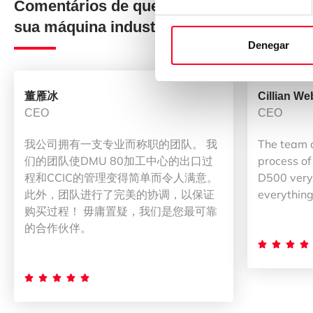
Comentários de quem comprou a
sua máquina industrial na 3Axis Group
Denegar
董雁冰
Cillian We
CEO
CEO
我公司拥有一支专业而称职的团队。 我
The team 
们的团队使DMU 80加工中心的出口过
process of
程和CCIC的管理变得简单而令人满意。
D500 very 
此外，团队进行了完美的协调，以保证
everything
购买过程！ 毋庸置疑，我们是您最可靠
的合作伙伴。








