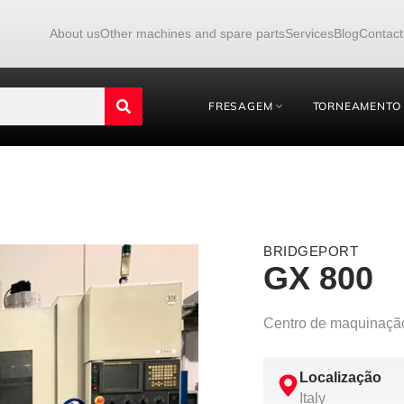
About us
Other machines and spare parts
Services
Blog
Contact
FRESAGEM
TORNEAMENTO
BRIDGEPORT
GX 800
Centro de maquinaçã
Localização
Italy