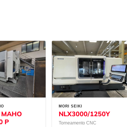
HO
MORI SEIKI
 MAHO
NLX3000/1250Y
0 P
Torneamento CNC