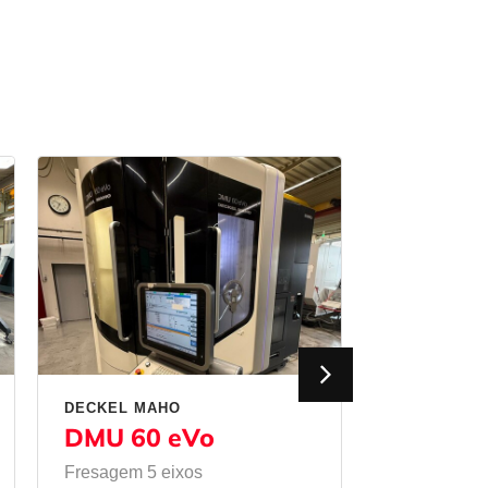
DECKEL MAHO
MATEC
DMU 60 eVo
50 HVU
Fresagem 5 eixos
Fresagem
/