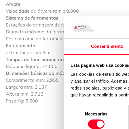
Árvore
Velocidade da árvore rpm :: 8.000
Sistema de ferramentas
Estações do armazem de ferramentas :: 30
Diametro máximo da ferramenta mm :: 76
Peso máximo da ferramenta Kg :: 8
Equipamento
Consentimiento
extractor de limalhas
Tempos de funcionamento da máquina
Esta página web usa cookie
Máquina ligada: 24.000
Dimensões básicas da máquina/Peso
Las cookies de este sitio we
Comprimento mm: 2.955
y analizar el tráfico. Ademá
Largura mm: 2.137
redes sociales, publicidad y
Altura mm: 2.713
que hayan recopilado a parti
Peso Kg: 6.500
Selección
Necesarias
de
consentimiento