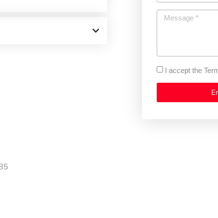
I accept the Ter
E
685