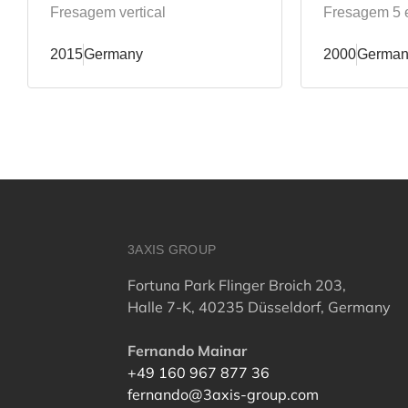
Fresagem vertical
Fresagem 5 
2015
Germany
2000
German
3AXIS GROUP
Fortuna Park Flinger Broich 203,
Halle 7-K, 40235 Düsseldorf, Germany
Fernando Mainar
+49 160 967 877 36
fernando@3axis-group.com