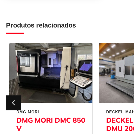
Produtos relacionados
DMG MORI
DECKEL MA
DMG MORI DMC 850
DECKEL
V
DMU 20