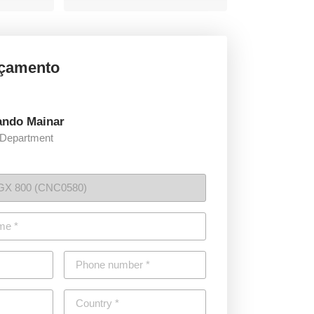
rçamento
ando Mainar
 Department