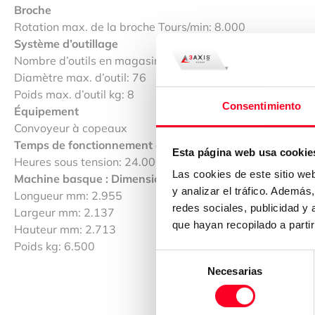
Broche
Rotation max. de la broche Tours/min: 8.000
Système d’outillage
Nombre d’outils en magasin: 30
Diamètre max. d’outil: 76
Poids max. d’outil kg: 8
Consentimiento
Équipement
Convoyeur à copeaux
Temps de fonctionnement de la machine :
Esta página web usa cookie
Heures sous tension: 24.000
Las cookies de este sitio we
Machine basque : Dimensions/Poids
y analizar el tráfico. Ademá
Longueur mm: 2.955
redes sociales, publicidad y
Largeur mm: 2.137
que hayan recopilado a parti
Hauteur mm: 2.713
Poids kg: 6.500
Selección
Necesarias
de
consentimiento