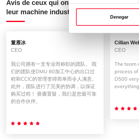
Avis de ceux qui ont acheté
leur machine industrielle chez 3Axis Gro
Denegar
董雁冰
Cillian We
CEO
CEO
我公司拥有一支专业而称职的团队。 我
The team 
们的团队使DMU 80加工中心的出口过
process of
程和CCIC的管理变得简单而令人满意。
D500 very 
此外，团队进行了完美的协调，以保证
everything
购买过程！ 毋庸置疑，我们是您最可靠
的合作伙伴。








