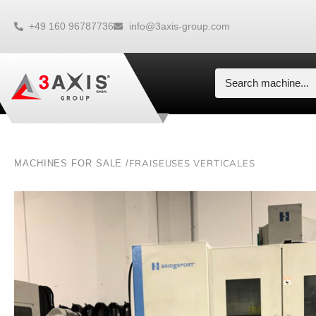
+49 160 96787736
info@3axis-group.com
FRAISEUSES VERTICALES
MACHINES FOR SALE /