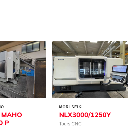
HO
MORI SEIKI
 MAHO
NLX3000/1250Y
0 P
Tours CNC