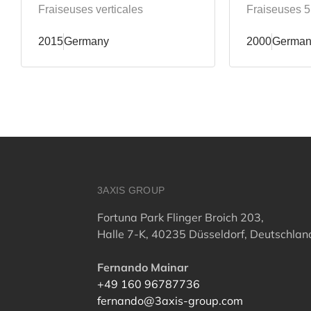
Fraiseuses verticales
Fraiseuses 5
2015
Germany
2000
German
3AXIS GROUP
Fortuna Park Flinger Broich 203,
Halle 7-K, 40235 Düsseldorf, Deutschlan
Fernando Mainar
+49 160 96787736
fernando@3axis-group.com