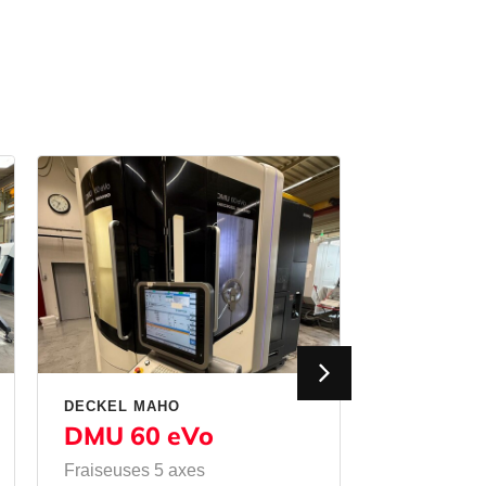
DECKEL MAHO
MATEC
DMU 60 eVo
50 HVU
Fraiseuses 5 axes
Fraiseuses