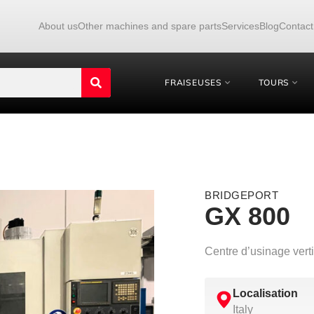
About us
Other machines and spare parts
Services
Blog
Contact
FRAISEUSES
TOURS
BRIDGEPORT
GX 800
Centre d’usinage ve
Localisation
Italy