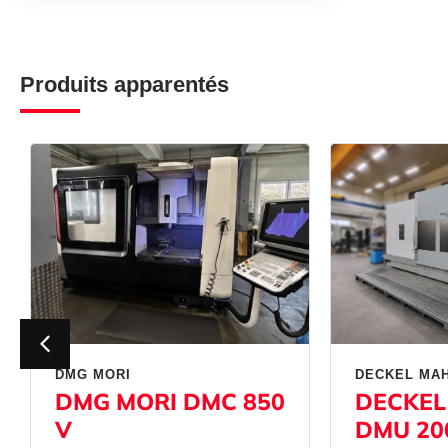
Produits apparentés
DMG MORI
DECKEL MA
DMG MORI DMC 850
DECKEL
V
DMU 20