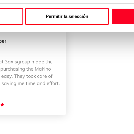
up
Permitir la selección
ber
at 3axisgroup made the
 purchasing the Makino
easy. They took care of
 saving me time and effort.
