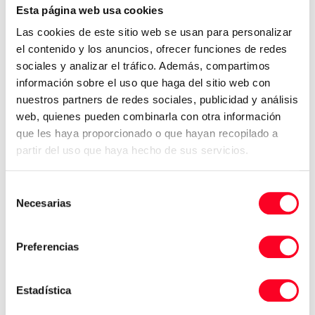
Esta página web usa cookies
Drehgeschwindigkeit des Werkstücks.
Las cookies de este sitio web se usan para personalizar
Wofür wird eine CNC-
el contenido y los anuncios, ofrecer funciones de redes
Drehmaschine verwendet?
sociales y analizar el tráfico. Además, compartimos
información sobre el uso que haga del sitio web con
nuestros partners de redes sociales, publicidad y análisis
Im Allgemeinen sind CNC-Drehmaschinen für die
web, quienes pueden combinarla con otra información
Massenproduktion von Teilen oder große
que les haya proporcionado o que hayan recopilado a
Produktionsserien ausgelegt. Diese Maschinen
partir del uso que haya hecho de sus servicios.
bearbeiten komplexe Teile aus verschiedenen
Materialien, unabhängig von deren Größe. CNC-
Drehmaschinen ermöglichen Bohren, Drehen, Fräsen,
Selección
Schneiden und andere für die Industrie typische
Necesarias
de
Aufgaben.
consentimiento
Außerdem sollten Sie beachten, dass es verschiedene
Preferencias
Arten von CNC-Drehmaschinen gibt, von denen jede
für eine andere Art von Arbeit besser geeignet ist.
Estadística
Vertikale CNC-Drehmaschinen:
Sie sind dafür