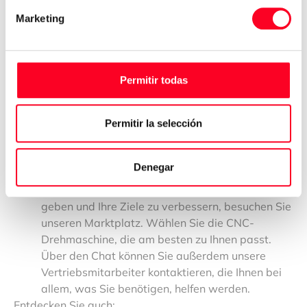
ausgelegt, schwere und große Werkstücke zu
Marketing
bearbeiten. Noch wichtiger ist, dass vertikale
Drehmaschinen zum Drehen von großen und
schweren Objekten mit relativ kurzem
Durchmesser verwendet werden können. Zu den
Permitir todas
Werkstücken gehören Teile wie große Räder oder
Scheiben, große Lager, Luft- und Raumfahrtteile,
schwere Gussteile und viele mehr.
Permitir la selección
Horizontale CNC-Drehmaschine:
Sie ist
besonders gut geeignet für die Bearbeitung von
Denegar
zylindrisch geformten Teilen.Wenn Sie darüber
nachdenken, Ihrer Werkstatt ein Upgrade zu
geben und Ihre Ziele zu verbessern, besuchen Sie
unseren Marktplatz. Wählen Sie die CNC-
Drehmaschine, die am besten zu Ihnen passt.
Über den Chat können Sie außerdem unsere
Vertriebsmitarbeiter kontaktieren, die Ihnen bei
allem, was Sie benötigen, helfen werden.
Entdecken Sie auch: