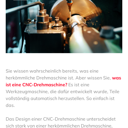
Sie wissen wahrscheinlich bereits, was eine
herkömmliche Drehmaschine ist. Aber wissen Sie,
was
ist eine CNC-Drehmaschine?
Es ist eine
Werkzeugmaschine, die dafür entwickelt wurde, Teile
vollständig automatisch herzustellen. So einfach ist
das.
Das Design einer CNC-Drehmaschine unterscheidet
sich stark von einer herkömmlichen Drehmaschine,